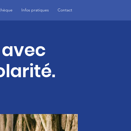
thèque
Infos pratiques
Contact
 avec
larité.