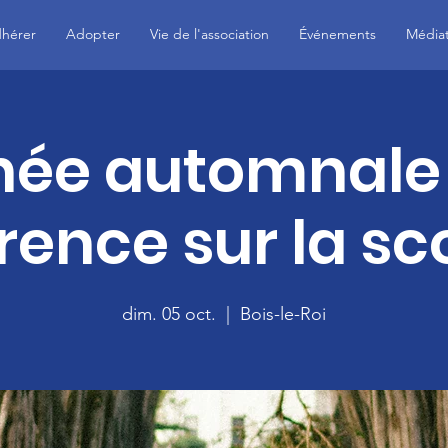
hérer
Adopter
Vie de l'association
Événements
Média
née automnale
ence sur la sco
dim. 05 oct.
  |  
Bois-le-Roi